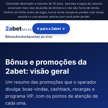
Conteúdo destinado a maiores de 18 anos. Apostas e jogos de cassino
envolvem risco real de perda de dinheiro e não são fonte de renda.
Defina um limite antes de jogar, nunca tente recuperar perdas com novas
apostas e use apenas valores que você pode perder.
2a
bet
Ir para a 2abet →
BRASIL
Bônus
Aviator
Apostas ao vivo
Bônus e promoções da
2abet: visão geral
Um resumo das promoções que o operador
divulga: boas-vindas, cashback, recargas e
programa VIP, com os pontos de atenção de
cada uma.