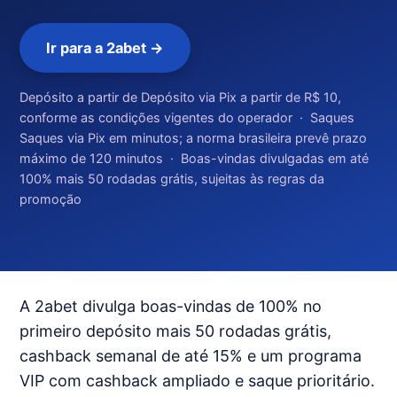
Ir para a 2abet →
Depósito a partir de Depósito via Pix a partir de R$ 10,
conforme as condições vigentes do operador · Saques
Saques via Pix em minutos; a norma brasileira prevê prazo
máximo de 120 minutos · Boas-vindas divulgadas em até
100% mais 50 rodadas grátis, sujeitas às regras da
promoção
A 2abet divulga boas-vindas de 100% no
primeiro depósito mais 50 rodadas grátis,
cashback semanal de até 15% e um programa
VIP com cashback ampliado e saque prioritário.