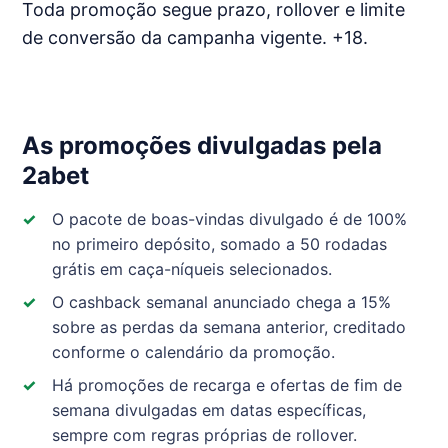
Toda promoção segue prazo, rollover e limite
de conversão da campanha vigente. +18.
As promoções divulgadas pela
2abet
O pacote de boas-vindas divulgado é de 100%
no primeiro depósito, somado a 50 rodadas
grátis em caça-níqueis selecionados.
O cashback semanal anunciado chega a 15%
sobre as perdas da semana anterior, creditado
conforme o calendário da promoção.
Há promoções de recarga e ofertas de fim de
semana divulgadas em datas específicas,
sempre com regras próprias de rollover.