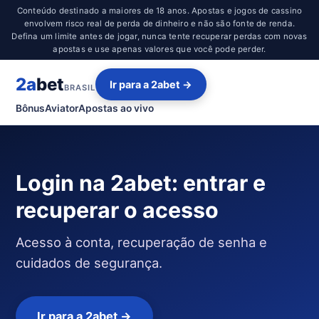
Conteúdo destinado a maiores de 18 anos. Apostas e jogos de cassino
envolvem risco real de perda de dinheiro e não são fonte de renda.
Defina um limite antes de jogar, nunca tente recuperar perdas com novas
apostas e use apenas valores que você pode perder.
2a
bet
Ir para a 2abet →
BRASIL
Bônus
Aviator
Apostas ao vivo
Login na 2abet: entrar e
recuperar o acesso
Acesso à conta, recuperação de senha e
cuidados de segurança.
Ir para a 2abet →