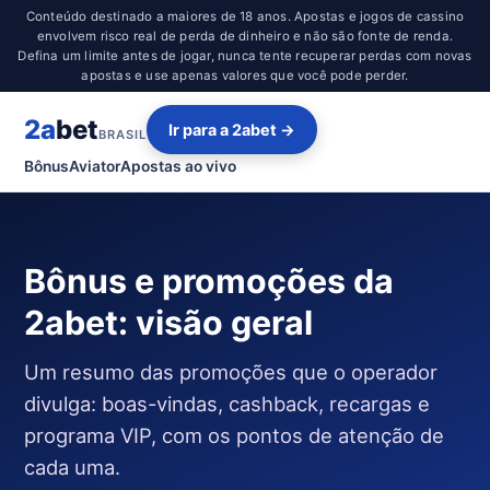
Conteúdo destinado a maiores de 18 anos. Apostas e jogos de cassino
envolvem risco real de perda de dinheiro e não são fonte de renda.
Defina um limite antes de jogar, nunca tente recuperar perdas com novas
apostas e use apenas valores que você pode perder.
2a
bet
Ir para a 2abet →
BRASIL
Bônus
Aviator
Apostas ao vivo
Bônus e promoções da
2abet: visão geral
Um resumo das promoções que o operador
divulga: boas-vindas, cashback, recargas e
programa VIP, com os pontos de atenção de
cada uma.