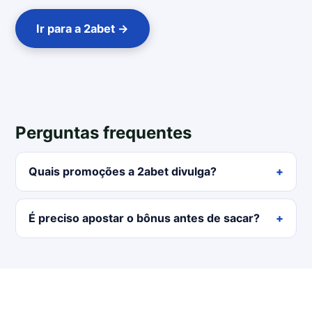
Ir para a 2abet →
Perguntas frequentes
Quais promoções a 2abet divulga?
É preciso apostar o bônus antes de sacar?