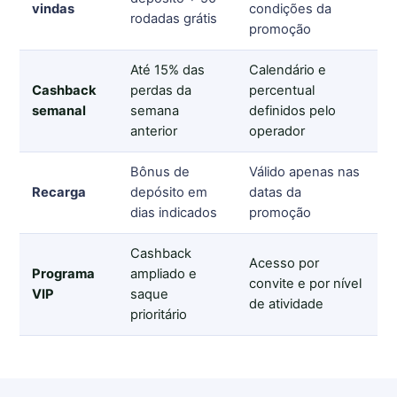
vindas
condições da
rodadas grátis
promoção
Até 15% das
Calendário e
Cashback
perdas da
percentual
semanal
semana
definidos pelo
anterior
operador
Bônus de
Válido apenas nas
Recarga
depósito em
datas da
dias indicados
promoção
Cashback
Acesso por
Programa
ampliado e
convite e por nível
VIP
saque
de atividade
prioritário