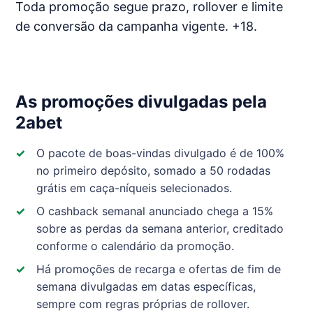
Toda promoção segue prazo, rollover e limite
de conversão da campanha vigente. +18.
As promoções divulgadas pela
2abet
O pacote de boas-vindas divulgado é de 100%
no primeiro depósito, somado a 50 rodadas
grátis em caça-níqueis selecionados.
O cashback semanal anunciado chega a 15%
sobre as perdas da semana anterior, creditado
conforme o calendário da promoção.
Há promoções de recarga e ofertas de fim de
semana divulgadas em datas específicas,
sempre com regras próprias de rollover.