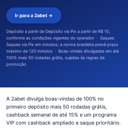
Ir para a 2abet →
Depósito a partir de Depósito via Pix a partir de R$ 10,
conforme as condições vigentes do operador · Saques
Saques via Pix em minutos; a norma brasileira prevê prazo
máximo de 120 minutos · Boas-vindas divulgadas em até
100% mais 50 rodadas grátis, sujeitas às regras da
promoção
A 2abet divulga boas-vindas de 100% no
primeiro depósito mais 50 rodadas grátis,
cashback semanal de até 15% e um programa
VIP com cashback ampliado e saque prioritário.