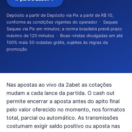
Depósito a partir de Depósito via Pix a partir de R$ 10,
conforme as condições vigentes do operador · Saques
Saques via Pix em minutos; a norma brasileira prevê prazo
máximo de 120 minutos · Boas-vindas divulgadas em até
100% mais 50 rodadas grátis, sujeitas às regras da
promoção
Nas apostas ao vivo da 2abet as cotações
mudam a cada lance da partida. O cash out
permite encerrar a aposta antes do apito final
pelo valor oferecido no momento, nos formatos
total, parcial ou automático. As transmissões
costumam exigir saldo positivo ou aposta nas