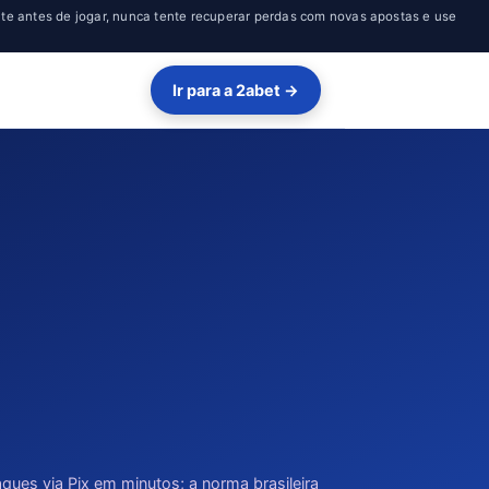
ite antes de jogar, nunca tente recuperar perdas com novas apostas e use
Ir para a 2abet →
ques via Pix em minutos; a norma brasileira