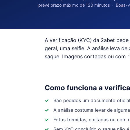
prevê prazo máximo de 120 minutos · Boas-vi
A verificação (KYC) da 2abet pede
geral, uma selfie. A análise leva d
saque. Imagens cortadas ou com r
Como funciona a verific
São pedidos um documento oficial
A análise costuma levar de alguma
Fotos tremidas, cortadas ou com r
Sem KYC concluído o saque não é l