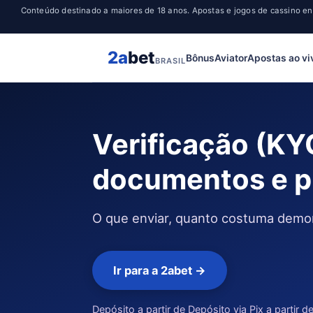
Conteúdo destinado a maiores de 18 anos. Apostas e jogos de cassino env
2a
bet
Bônus
Aviator
Apostas ao vi
BRASIL
Verificação (KY
documentos e p
O que enviar, quanto costuma demor
Ir para a 2abet →
Depósito a partir de Depósito via Pix a partir