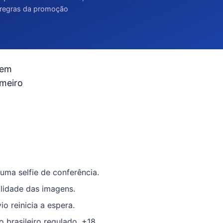
s regras da promoção
 em
imeiro
ma selfie de conferência.
alidade das imagens.
 reinicia a espera.
 brasileiro regulado. +18.