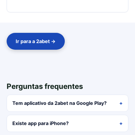
Ir para a 2abet →
Perguntas frequentes
Tem aplicativo da 2abet na Google Play?
Existe app para iPhone?