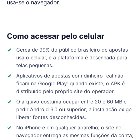
usa-se o navegador.
Como acessar pelo celular
Cerca de 99% do público brasileiro de apostas
usa o celular, e a plataforma é desenhada para
telas pequenas.
Aplicativos de apostas com dinheiro real não
ficam na Google Play: quando existe, o APK é
distribuído pelo próprio site do operador.
O arquivo costuma ocupar entre 20 e 60 MB e
pedir Android 6.0 ou superior; a instalação exige
liberar fontes desconhecidas.
No iPhone e em qualquer aparelho, o site no
navegador entrega as mesmas funções da conta,