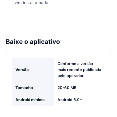
sem instalar nada.
Baixe o aplicativo
Conforme a versão
Versão
mais recente publicada
pelo operador
Tamanho
20-60 MB
Android mínimo
Android 6.0+