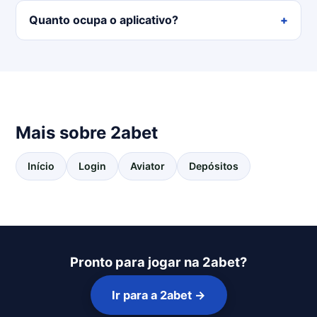
Quanto ocupa o aplicativo?
Mais sobre 2abet
Início
Login
Aviator
Depósitos
Pronto para jogar na 2abet?
Ir para a 2abet →