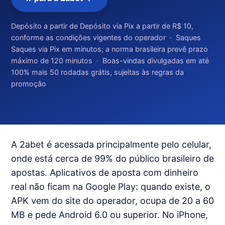
Depósito a partir de Depósito via Pix a partir de R$ 10,
conforme as condições vigentes do operador · Saques
Saques via Pix em minutos; a norma brasileira prevê prazo
máximo de 120 minutos · Boas-vindas divulgadas em até
100% mais 50 rodadas grátis, sujeitas às regras da
promoção
A 2abet é acessada principalmente pelo celular,
onde está cerca de 99% do público brasileiro de
apostas. Aplicativos de aposta com dinheiro
real não ficam na Google Play: quando existe, o
APK vem do site do operador, ocupa de 20 a 60
MB e pede Android 6.0 ou superior. No iPhone,