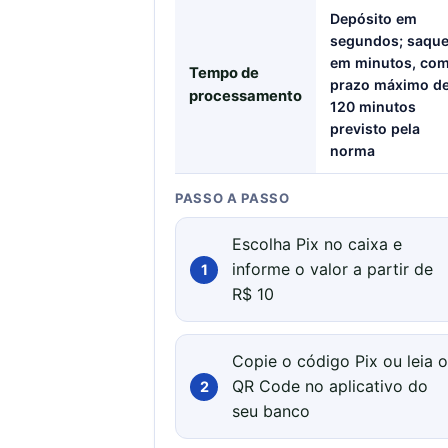
Depósito em
segundos; saqu
em minutos, co
Tempo de
prazo máximo d
processamento
120 minutos
previsto pela
norma
PASSO A PASSO
Escolha Pix no caixa e
informe o valor a partir de
R$ 10
Copie o código Pix ou leia o
QR Code no aplicativo do
seu banco