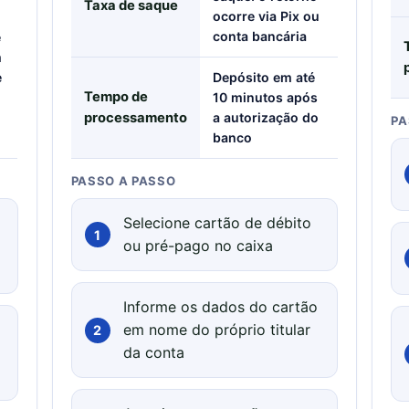
Taxa de saque
ocorre via Pix ou
conta bancária
e
m
e
Depósito em até
Tempo de
10 minutos após
processamento
a autorização do
PA
banco
PASSO A PASSO
Selecione cartão de débito
ou pré-pago no caixa
Informe os dados do cartão
em nome do próprio titular
da conta