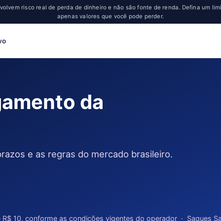
olvem risco real de perda de dinheiro e não são fonte de renda. Defina um lim
apenas valores que você pode perder.
vo
gamento da
razos e as regras do mercado brasileiro.
 de R$ 10, conforme as condições vigentes do operador · Saques Sa