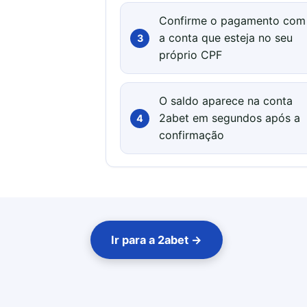
Confirme o pagamento com
a conta que esteja no seu
próprio CPF
O saldo aparece na conta
2abet em segundos após a
confirmação
Ir para a 2abet →