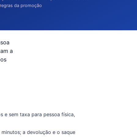
s regras da promoção
ssoa
tam a
dos
s e sem taxa para pessoa física,
0 minutos; a devolução e o saque