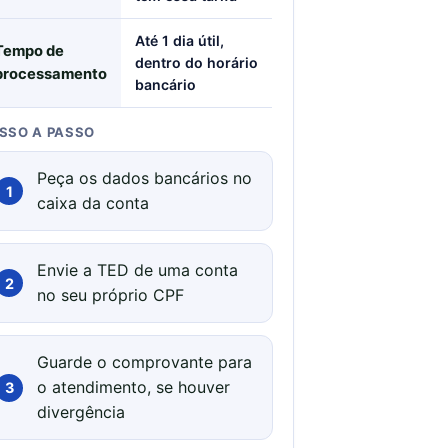
Até 1 dia útil,
Tempo de
dentro do horário
processamento
bancário
SSO A PASSO
Peça os dados bancários no
caixa da conta
Envie a TED de uma conta
no seu próprio CPF
Guarde o comprovante para
o atendimento, se houver
divergência