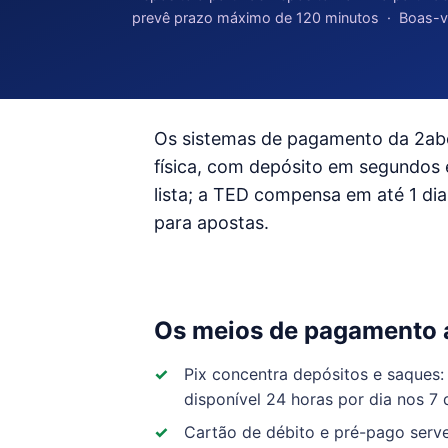
prevê prazo máximo de 120 minutos · Boas-vi
Os sistemas de pagamento da 2abet
física, com depósito em segundos
lista; a TED compensa em até 1 dia 
para apostas.
Os meios de pagamento 
Pix concentra depósitos e saques:
disponível 24 horas por dia nos 7
Cartão de débito e pré-pago serve