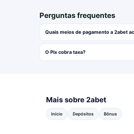
Perguntas frequentes
Quais meios de pagamento a 2abet ace
O Pix cobra taxa?
Mais sobre 2abet
Início
Depósitos
Bônus