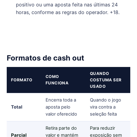
positivo ou uma aposta feita nas últimas 24
horas, conforme as regras do operador. +18.
Formatos de cash out
QUANDO
COMO
FORMATO
COSTUMA SER
FUNCIONA
USADO
Encerra toda a
Quando o jogo
Total
aposta pelo
vira contra a
valor oferecido
seleção feita
Retira parte do
Para reduzir
Parcial
valor e mantém
exposição sem