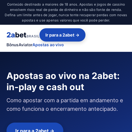
Conteúdo destinado a maiores de 18 anos. Apostas e jogos de cassino
envolvem risco real de perda de dinheiro e não são fonte de renda.
Defina um limite antes de jogar, nunca tente recuperar perdas com novas
apostas e use apenas valores que você pode perder.
2a
bet
Ir para a 2abet →
BRASIL
Bônus
Aviator
Apostas ao vivo
Apostas ao vivo na 2abet:
in-play e cash out
Como apostar com a partida em andamento e
como funciona o encerramento antecipado.
Ir para a 2abet →