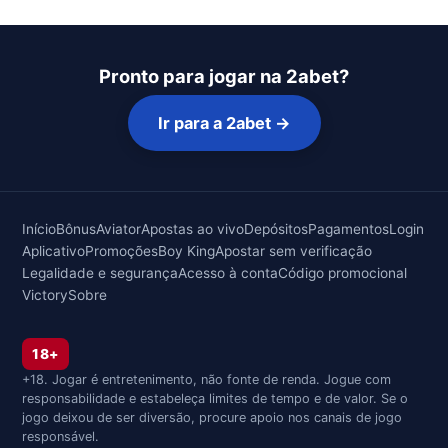
Pronto para jogar na 2abet?
Ir para a 2abet →
Início
Bônus
Aviator
Apostas ao vivo
Depósitos
Pagamentos
Login
Aplicativo
Promoções
Boy King
Apostar sem verificação
Legalidade e segurança
Acesso à conta
Código promocional
Victory
Sobre
18+
+18. Jogar é entretenimento, não fonte de renda. Jogue com
responsabilidade e estabeleça limites de tempo e de valor. Se o
jogo deixou de ser diversão, procure apoio nos canais de jogo
responsável.