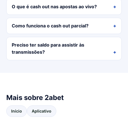
O que é cash out nas apostas ao vivo?
Como funciona o cash out parcial?
Preciso ter saldo para assistir às
transmissões?
Mais sobre 2abet
Início
Aplicativo